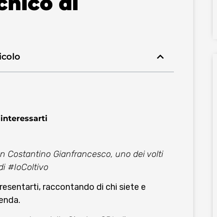
cnico di
icolo
interessarti
n Costantino Gianfrancesco, uno dei volti
 di #IoColtivo
presentarti, raccontando di chi siete e
ienda.