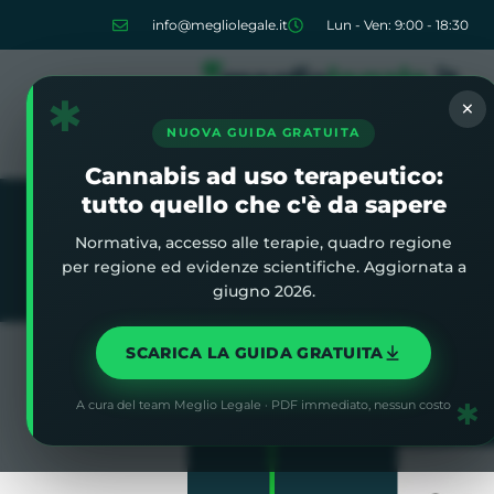
info@megliolegale.it
Lun - Ven: 9:00 - 18:30
✱
×
NUOVA GUIDA GRATUITA
Cannabis ad uso terapeutico:
tutto quello che c'è da sapere
Normativa, accesso alle terapie, quadro regione
Home
»
Blog
»
Intervista a Gia
per regione ed evidenze scientifiche. Aggiornata a
giugno 2026.
SCARICA LA GUIDA GRATUITA
✱
A cura del team Meglio Legale · PDF immediato, nessun costo