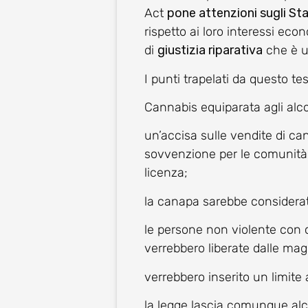
Act
pone attenzioni sugli Sta
rispetto ai loro interessi ec
di
giustizia riparativa
che è u
I punti trapelati da questo te
Cannabis equiparata agli alco
un’accisa sulle vendite di ca
sovvenzione per le comunità, 
licenza;
la canapa sarebbe considerat
le persone non violente con 
verrebbero liberate dalle magl
verrebbero inserito un limite 
la legge lascia comunque alcun