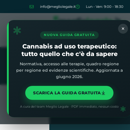
info@megliolegale.it
Lun - Ven: 9:00 - 18:30
✱
×
NUOVA GUIDA GRATUITA
Cannabis ad uso terapeutico:
tutto quello che c'è da sapere
Normativa, accesso alle terapie, quadro regione
Home
»
Blog
»
Nancy Mace: la 
per regione ed evidenze scientifiche. Aggiornata a
giugno 2026.
SCARICA LA GUIDA GRATUITA
✱
A cura del team Meglio Legale · PDF immediato, nessun costo