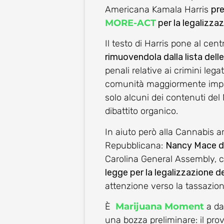
Americana Kamala Harris
pre
MORE-ACT
per la legalizza
Il testo di Harris pone al cen
rimuovendola dalla lista dell
penali relative ai crimini leg
comunità maggiormente impat
solo alcuni dei contenuti d
dibattito organico.
In aiuto però alla Cannabis a
Repubblicana:
Nancy Mace de
Carolina General Assembly, 
legge per la legalizzazione d
attenzione verso la tassazio
È
Marijuana Moment
a dar
una bozza preliminare: il pr