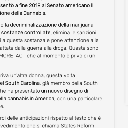
sentò a fine 2019 al Senato americano il
zione della Cannabis
.
tro
la decriminalizzazione della marijuana
e sostanze controllate
, elimina le sanzioni
ati a questa sostanza e pone attenzione alle
tate dalla guerra alla droga. Queste sono
el MORE-ACT che al momento è privo di un
rriva un’altra donna, questa volta
l South Carolina
, già membro della South
che ha presentato
un nuovo disegno di
ella cannabis in America
, con una particolare
ne.
ci delle anticipazioni rispetto al testo che è
ovvedimento che si chiama States Reform