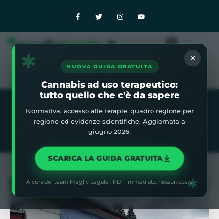
✱
×
NUOVA GUIDA GRATUITA
Cannabis ad uso terapeutico:
tutto quello che c'è da sapere
Normativa, accesso alle terapie, quadro regione per
Home
»
Blog
»
Sondaggi USA: La legalizzazione della
regione ed evidenze scientifiche. Aggiornata a
Marijuana ricreativa è un successo
giugno 2026.
SCARICA LA GUIDA GRATUITA
✱
A cura del team Meglio Legale · PDF immediato, nessun costo