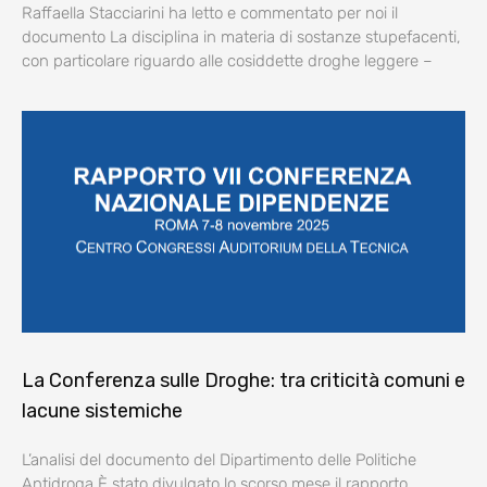
Raffaella Stacciarini ha letto e commentato per noi il
documento La disciplina in materia di sostanze stupefacenti,
con particolare riguardo alle cosiddette droghe leggere –
La Conferenza sulle Droghe: tra criticità comuni e
lacune sistemiche
L’analisi del documento del Dipartimento delle Politiche
Antidroga È stato divulgato lo scorso mese il rapporto