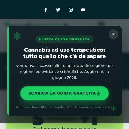
✱
×
NUOVA GUIDA GRATUITA
Cannabis ad uso terapeutico:
tutto quello che c'è da sapere
Normativa, accesso alle terapie, quadro regione per
Home
»
Blog
»
5 domande (più una) sul testo base della
regione ed evidenze scientifiche. Aggiornata a
coltivazione domestica di cannabis.
giugno 2026.
SCARICA LA GUIDA GRATUITA
✱
A cura del team Meglio Legale · PDF immediato, nessun costo