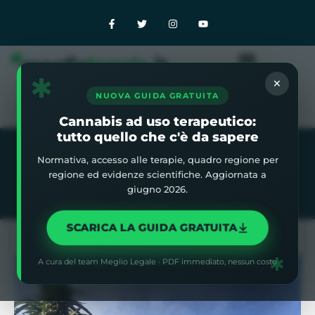
✱
×
NUOVA GUIDA GRATUITA
Cannabis ad uso terapeutico:
tutto quello che c'è da sapere
Normativa, accesso alle terapie, quadro regione per
Home
»
Blog
»
Cronache Della Green Rush – Quinto
regione ed evidenze scientifiche. Aggiornata a
Episodio
giugno 2026.
SCARICA LA GUIDA GRATUITA
✱
A cura del team Meglio Legale · PDF immediato, nessun costo