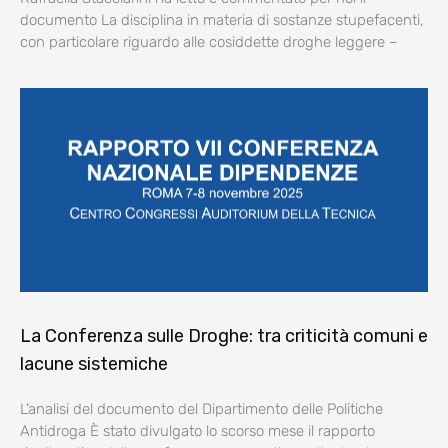
documento La disciplina in materia di sostanze stupefacenti,
con particolare riguardo alle cosiddette droghe leggere –
La Conferenza sulle Droghe: tra criticità comuni e
lacune sistemiche
L’analisi del documento del Dipartimento delle Politiche
Antidroga È stato divulgato lo scorso mese il rapporto