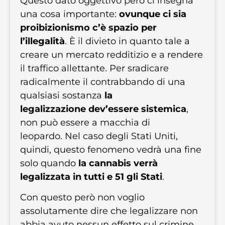
Questo dato oggettivo però ci insegna
una cosa importante:
ovunque ci sia
proibizionismo c’è spazio per
l’illegalità
. È il divieto in quanto tale a
creare un mercato redditizio e a rendere
il traffico allettante. Per sradicare
radicalmente il contrabbando di una
qualsiasi sostanza
la
legalizzazione dev’essere sistemica
,
non può essere a macchia di
leopardo. Nel caso degli Stati Uniti,
quindi, questo fenomeno vedrà una fine
solo quando
la cannabis verrà
legalizzata in tutti e 51 gli Stati
.
Con questo però non voglio
assolutamente dire che legalizzare non
abbia avuto nessun effetto sul crimine