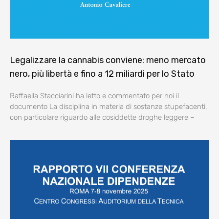
Legalizzare la cannabis conviene: meno mercato
nero, più libertà e fino a 12 miliardi per lo Stato
Raffaella Stacciarini ha letto e commentato per noi il
documento La disciplina in materia di sostanze stupefacenti,
con particolare riguardo alle cosiddette droghe leggere –