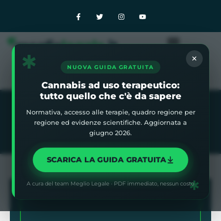
✱
×
NUOVA GUIDA GRATUITA
Cannabis ad uso terapeutico:
tutto quello che c'è da sapere
Normativa, accesso alle terapie, quadro regione per
Home
»
Blog
»
Il Messico ha legalizzato la cannabis
regione ed evidenze scientifiche. Aggiornata a
giugno 2026.
SCARICA LA GUIDA GRATUITA
✱
A cura del team Meglio Legale · PDF immediato, nessun costo